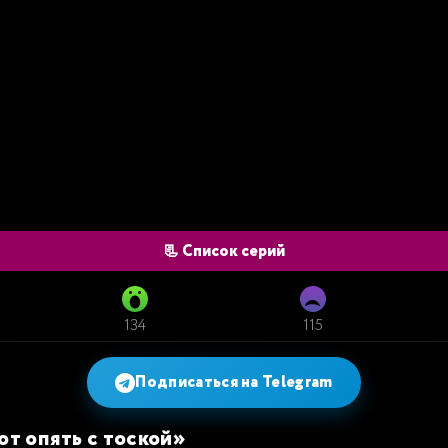
📃 Список серий
134
115
Подписаться на Telegram
Вот опять с тоской»