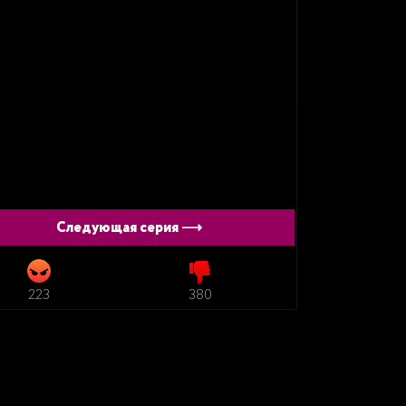
Следующая серия ⟶
223
380