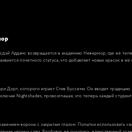
мор
сдэй Аддамс возвращается в академию Невермор, где её теп
аивается почётного статуса, что добавляет новых красок в её
ри Дорт, которого играет Стив Бусcеми. Он вводит традицию
ключая Nightshades, провозглашая, что теперь каждый студент
бражением ворона с закрытым глазом. Попытки использовать
вление чёрных слёз. Вдобавок её рукопись, единственный экзем