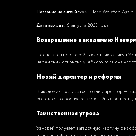
Название на английском:
Here We Woe Again
Дата выхода:
6 августа 2025 года
Возвращение в академию Невер
После внешне спокойных летних каникул Уэн
церемонии открытия учебного года она удост
Новый директор и реформы
В академии появляется новый директор — Бар
объявляет о роспуске всех тайных обществ, в
Таинственная угроза
Уэнсдэй получает загадочную картину с изо
этого артефакта терпят неудачу, вызывая поя