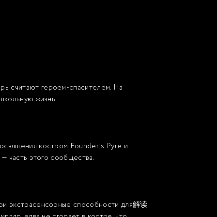
ерь считают героем-спасителем. На
 школьную жизнь.
 освящения костром Founder’s Pyre и
 — часть этого сообщества.
 свои экстрасенсорные способности для解读
пляр, едва не сгорает в костре, что