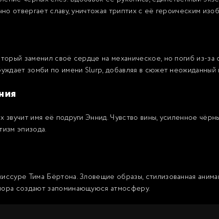
чно отвергает славу, уничтожая триптих с её героическим изо
торый заменил своё сердце на механическое, но погиб из-за с
буждает зомби по имени Slurp, добавляя в сюжет неожиданный
ния
х звучит имя её подруги Эннид. Чувство вины, усиленное чёр
тизм эпизода.
иссуре Тима Бёртона. Зловещие образы, стилизованная анима
юмора создают запоминающуюся атмосферу.